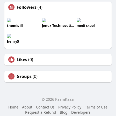
Followers
(4)
thomis ill
Jenex Technovation
medi skool
henry5
Likes
(0)
Groups
(0)
© 2026 KaamKaazi
Home
About
Contact Us
Privacy Policy
Terms of Use
Request a Refund
Blog
Developers