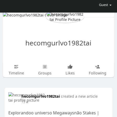
Guest
hecomgurlvo1982tai
Timeline
Groups
Likes
Following
hecomgurlvo1982tai
created a new article
13 w
Explorandoo universo Megawaysnão Stakes |