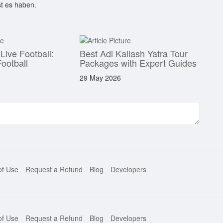
st es haben.
ive Football:
Best Adi Kailash Yatra Tour
ootball
Packages with Expert Guides
29 May 2026
of Use
Request a Refund
Blog
Developers
of Use
Request a Refund
Blog
Developers