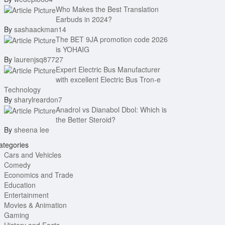
Who Makes the Best Translation
Earbuds in 2024?
By
sashaackman14
The BET 9JA promotion code 2026
is YOHAIG
By
laurenjsq87727
Expert Electric Bus Manufacturer
with excellent Electric Bus Tron-e
Technology
By
sharylreardon7
Anadrol vs Dianabol Dbol: Which is
the Better Steroid?
By
sheena lee
tegories
Cars and Vehicles
Comedy
Economics and Trade
Education
Entertainment
Movies & Animation
Gaming
History and Facts