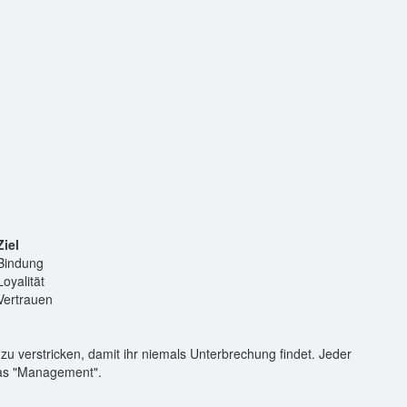
Ziel
Bindung
Loyalität
Vertrauen
s zu verstricken, damit ihr niemals Unterbrechung findet. Jeder
 das "Management".